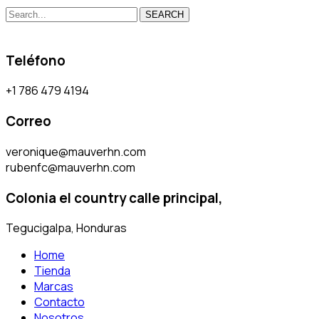
SEARCH
Teléfono
+1 786 479 4194
Correo
veronique@mauverhn.com
rubenfc@mauverhn.com
Colonia el country calle principal,
Tegucigalpa, Honduras
Home
Tienda
Marcas
Contacto
Nosotros