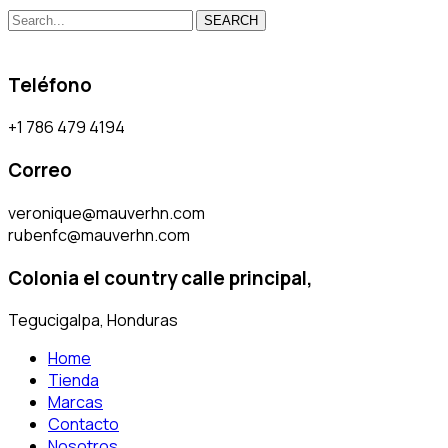
SEARCH
Teléfono
+1 786 479 4194
Correo
veronique@mauverhn.com
rubenfc@mauverhn.com
Colonia el country calle principal,
Tegucigalpa, Honduras
Home
Tienda
Marcas
Contacto
Nosotros