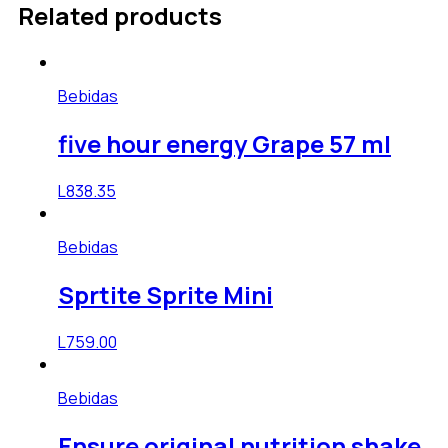
Related products
Bebidas
five hour energy Grape 57 ml
L
838.35
Bebidas
Sprtite Sprite Mini
L
759.00
Bebidas
Ensure original nutrition shake,