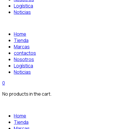
Logística
Noticias
Home
Tienda
Marcas
contactos
Nosotros
Logística
Noticias
0
No products in the cart.
Home
Tienda
Marcas