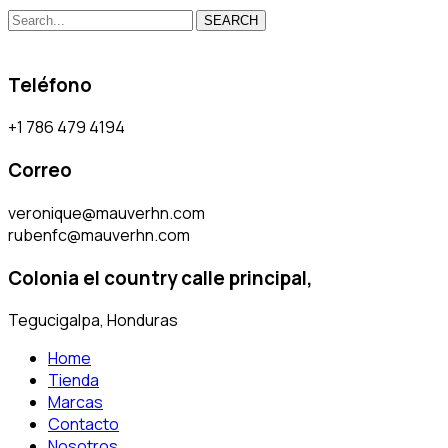
SEARCH
Teléfono
+1 786 479 4194
Correo
veronique@mauverhn.com
rubenfc@mauverhn.com
Colonia el country calle principal,
Tegucigalpa, Honduras
Home
Tienda
Marcas
Contacto
Nosotros