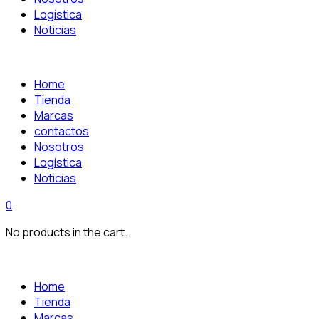
Logística
Noticias
Home
Tienda
Marcas
contactos
Nosotros
Logística
Noticias
0
No products in the cart.
Home
Tienda
Marcas