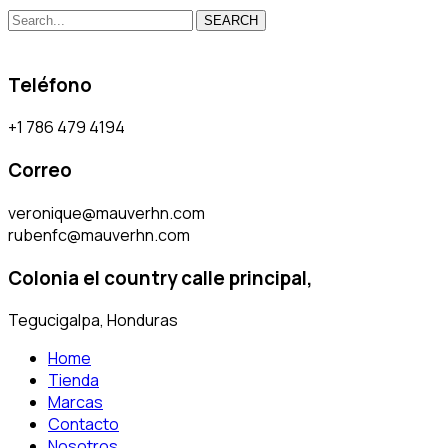
SEARCH
Teléfono
+1 786 479 4194
Correo
veronique@mauverhn.com
rubenfc@mauverhn.com
Colonia el country calle principal,
Tegucigalpa, Honduras
Home
Tienda
Marcas
Contacto
Nosotros