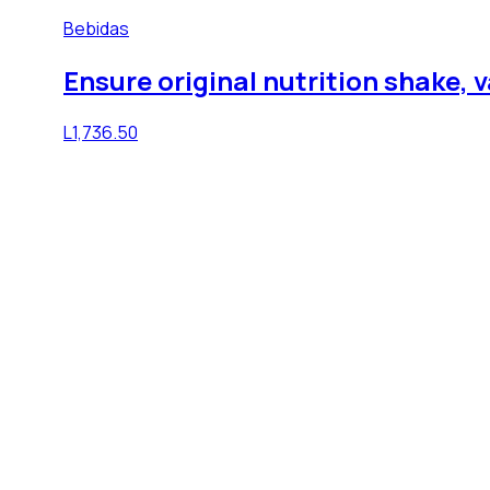
Bebidas
Ensure original nutrition shake, va
L
1,736.50