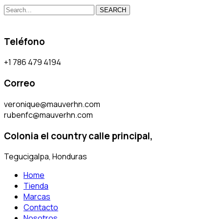
SEARCH
Teléfono
+1 786 479 4194
Correo
veronique@mauverhn.com
rubenfc@mauverhn.com
Colonia el country calle principal,
Tegucigalpa, Honduras
Home
Tienda
Marcas
Contacto
Nosotros